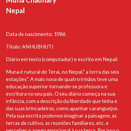
Nepal
Data de nascimento: 1986
Título: ANHUBHUTI
Diário em texto (computador) e escrito em Nepali
Muna é natural de Terai, no Nepal,” a terra das seis
estações”. A mais nova de quatro irmãos teve uma
educação superior tornando-se professora e
escritora no seu país. O seu diário começa na sua
infância, com a descrição da liberdade que tinha e
das suas brincadeiras, como apanhar caranguejos.
Pela sua escrita podemos imaginar a paisagem, as
terras de cultivo, as reuniões familiares, etc. e
perceber o apego emocional à sua terra. Por isso o