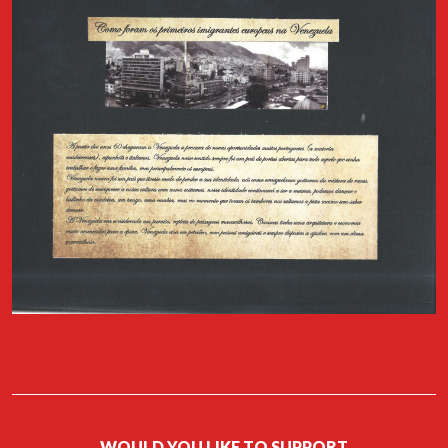
diários produzidos no âmbito deste projecto do Arquivo. Estará
presente a autora, a jornalista Ana França. Haverá ainda a
projecção do filme "Bangla" (2019) de Phaim Bhuiyan, comédia
romântica sobre o amor atribulado entre um rapaz de ascendência
bengali e uma rapariga italiana. A entrada para o filme tem um
custo simbólico de 5 diários que reverte como donativo para a
associação Arquivo dos Diários.
Apoio: RISI FILM e Casa do Comum
WOULD YOU LIKE TO SUPPORT