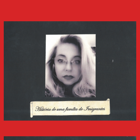
Palha de Abrantes, a participar no evento Cais de Encontro, que
teve lugar no dia 20 de junho de 2023 no Centro Cultural Gil
Vicente do Sardoal. O encontro proporcionou a ocasião de
apresentar as atividades do Arquivo dos Diários e o projecto
Diários de Migrantes.
Livro "Diários de Mulheres Migrantes"
É com muito orgulho que partilhamos o resultado do trabalho de
dois anos de recolha de memórias, sob forma de diários, entre
migrantes que actualmente vivem em Lisboa. O livro “Diários de
Mulheres Migrantes” é composto por um conjunto de excertos
de diários de mulheres que participaram no projecto “Diários de
Migrantes”.
Ler livro
FESTA DOS DIÁRIOS Contos Migrantes
No dia 4 de abril de 2025, na Casa do Comum em Lisboa, o Arquivo
dos Diários celebra o seu 11º aniversário com um evento dedicado
à migração. Será apresentado o podcast "Diários de Migrantes",
realizado em 2024 para o jornal Expresso, baseado em alguns