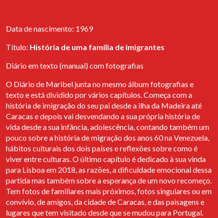
Opportunities Project
Instagram
In November, Arquivo dos Diários has formalized its partnership
with EAPN Association (European Anti-Poverty Network) within
Data de nascimento: 1969
the scope of the international project Opportunities - Crises as
Opportunities: Towards a Level Telling Field on Migrations and
Título:
História de uma família de imigrantes
New Narrative of Successful Integration, promoted by BEWING.
EAPN has offered to collaborate with Migrant Diaries by
Diário em texto (manual) com fotografias
suggesting possible interested parties.
O Diário de Maribel junta no mesmo álbum fotografias e
texto e está dividido por vários capítulos. Começa com a
Abertura da exposição "Próxima Estação:
história de imigração do seu pai desde a ilha da Madeira até
um arquivo para a migração"
Caracas e depois vai desvendando a sua própria história de
Entre dia 21 de Setembro e 4 de Outubro 2022 é possível visitar
vida desde a sua infância, adolescência, contando também um
a exposição “Próxima Estação: Um arquivo para a migração” no
pouco sobre a história de migração dos anos 60 na Venezuela,
Espaço de Santa Catarina, que será depois apresentada, entre dia
hábitos culturais dos dois países e reflexões sobre como é
13 de Outubro e 01 de Novembro, na galeria do projeto EGEU. A
viver entre culturas. O último capítulo é dedicado à sua vinda
viagem termina na associação cultural Curious Monkey, onde
para Lisboa em 2018, as razões, a dificuldade emocional dessa
estará patente entre 03 de Novembro e 20 de Novembro.
partida mas também sobre a esperança de um novo recomeço.
Tem fotos de familiares mais próximos, fotos singulares ou em
Cais de Eõncontro
convívio, de amigos, da cidade de Caracas, e das paisagens e
lugares que tem visitado desde que se mudou para Portugal.
Clara Barbacini e Isabel Mões foram convidadas pela Associação