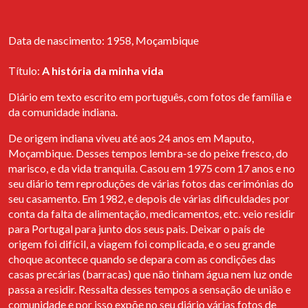
Opportunities Project
Instagram
In November, Arquivo dos Diários has formalized its partnership
with EAPN Association (European Anti-Poverty Network) within
Data de nascimento: 1958, Moçambique
the scope of the international project Opportunities - Crises as
Opportunities: Towards a Level Telling Field on Migrations and
Título:
A história da minha vida
New Narrative of Successful Integration, promoted by BEWING.
EAPN has offered to collaborate with Migrant Diaries by
Diário em texto escrito em português, com fotos de família e
suggesting possible interested parties.
da comunidade indiana.
Abertura da exposição "Próxima Estação:
De origem indiana viveu até aos 24 anos em Maputo,
um arquivo para a migração"
Moçambique. Desses tempos lembra-se do peixe fresco, do
marisco, e da vida tranquila. Casou em 1975 com 17 anos e no
Entre dia 21 de Setembro e 4 de Outubro 2022 é possível visitar
seu diário tem reproduções de várias fotos das cerimónias do
a exposição “Próxima Estação: Um arquivo para a migração” no
seu casamento. Em 1982, e depois de várias dificuldades por
Espaço de Santa Catarina, que será depois apresentada, entre dia
conta da falta de alimentação, medicamentos, etc. veio residir
13 de Outubro e 01 de Novembro, na galeria do projeto EGEU. A
para Portugal para junto dos seus pais. Deixar o país de
viagem termina na associação cultural Curious Monkey, onde
estará patente entre 03 de Novembro e 20 de Novembro.
origem foi difícil, a viagem foi complicada, e o seu grande
choque acontece quando se depara com as condições das
casas precárias (barracas) que não tinham água nem luz onde
Cais de Eõncontro
passa a residir. Ressalta desses tempos a sensação de união e
Clara Barbacini e Isabel Mões foram convidadas pela Associação
comunidade e por isso expõe no seu diário várias fotos de