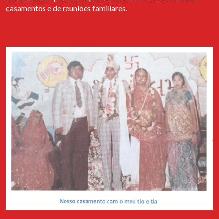
Palha de Abrantes, a participar no evento Cais de Encontro, que
casamentos e de reuniões familiares.
teve lugar no dia 20 de junho de 2023 no Centro Cultural Gil
Vicente do Sardoal. O encontro proporcionou a ocasião de
apresentar as atividades do Arquivo dos Diários e o projecto
Diários de Migrantes.
Livro "Diários de Mulheres Migrantes"
É com muito orgulho que partilhamos o resultado do trabalho de
dois anos de recolha de memórias, sob forma de diários, entre
migrantes que actualmente vivem em Lisboa. O livro “Diários de
Mulheres Migrantes” é composto por um conjunto de excertos
de diários de mulheres que participaram no projecto “Diários de
Migrantes”.
Ler livro
FESTA DOS DIÁRIOS Contos Migrantes
No dia 4 de abril de 2025, na Casa do Comum em Lisboa, o Arquivo
dos Diários celebra o seu 11º aniversário com um evento dedicado
à migração. Será apresentado o podcast "Diários de Migrantes",
realizado em 2024 para o jornal Expresso, baseado em alguns