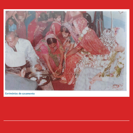
diários produzidos no âmbito deste projecto do Arquivo. Estará
presente a autora, a jornalista Ana França. Haverá ainda a
projecção do filme "Bangla" (2019) de Phaim Bhuiyan, comédia
romântica sobre o amor atribulado entre um rapaz de ascendência
bengali e uma rapariga italiana. A entrada para o filme tem um
custo simbólico de 5 diários que reverte como donativo para a
associação Arquivo dos Diários.
Apoio: RISI FILM e Casa do Comum