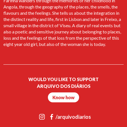
Farinha wanders through the memories of her childhood in
diários produzidos no âmbito deste projecto do Arquivo. Estará
Angola, through the geography of the places, the smells, the
presente a autora, a jornalista Ana França. Haverá ainda a
flavours and the feelings. She tells us about the integration in
projecção do filme "Bangla" (2019) de Phaim Bhuiyan, comédia
romântica sobre o amor atribulado entre um rapaz de ascendência
the distinct reality and life, first in Lisbon and later in Freixo, a
bengali e uma rapariga italiana. A entrada para o filme tem um
small village in the district of Viseu. A diary of real events but
custo simbólico de 5 diários que reverte como donativo para a
also a poetic and sensitive journey about belonging to places,
associação Arquivo dos Diários.
loss and the feelings of that loss from the perspective of this
Apoio: RISI FILM e Casa do Comum
eight year old girl, but also of the woman she is today.
WOULD YOU LIKE TO SUPPORT
ARQUIVO DOS DIÁRIOS
Know how
/arquivodiarios