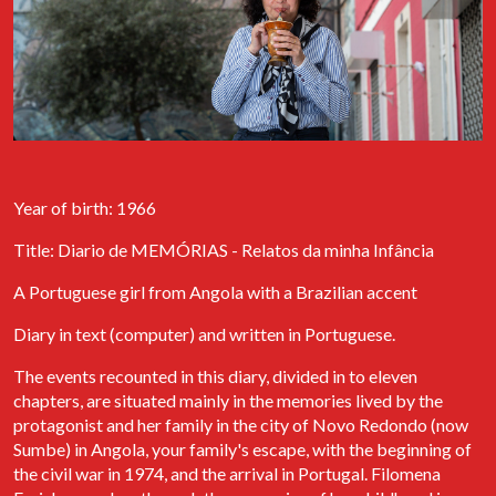
Palha de Abrantes, a participar no evento Cais de Encontro, que
teve lugar no dia 20 de junho de 2023 no Centro Cultural Gil
Vicente do Sardoal. O encontro proporcionou a ocasião de
apresentar as atividades do Arquivo dos Diários e o projecto
Diários de Migrantes.
Livro "Diários de Mulheres Migrantes"
É com muito orgulho que partilhamos o resultado do trabalho de
dois anos de recolha de memórias, sob forma de diários, entre
Year of birth: 1966
migrantes que actualmente vivem em Lisboa. O livro “Diários de
Mulheres Migrantes” é composto por um conjunto de excertos
Title: Diario de MEMÓRIAS - Relatos da minha Infância
de diários de mulheres que participaram no projecto “Diários de
Migrantes”.
A Portuguese girl from Angola with a Brazilian accent
Ler livro
Diary in text (computer) and written in Portuguese.
The events recounted in this diary, divided in to eleven
FESTA DOS DIÁRIOS Contos Migrantes
chapters, are situated mainly in the memories lived by the
No dia 4 de abril de 2025, na Casa do Comum em Lisboa, o Arquivo
protagonist and her family in the city of Novo Redondo (now
dos Diários celebra o seu 11º aniversário com um evento dedicado
Sumbe) in Angola, your family's escape, with the beginning of
à migração. Será apresentado o podcast "Diários de Migrantes",
the civil war in 1974, and the arrival in Portugal. Filomena
realizado em 2024 para o jornal Expresso, baseado em alguns