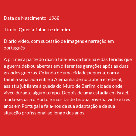
Opportunities Project
Instagram
In November, Arquivo dos Diários has formalized its partnership
with EAPN Association (European Anti-Poverty Network) within
Data de Nascimento: 1968
the scope of the international project Opportunities - Crises as
Opportunities: Towards a Level Telling Field on Migrations and
Título:
Queria falar-te de mim
New Narrative of Successful Integration, promoted by BEWING.
EAPN has offered to collaborate with Migrant Diaries by
Diário vídeo, com sucessão de imagens e narração em
suggesting possible interested parties.
português
A primeira parte do diário fala-nos da família e das feridas que
Abertura da exposição "Próxima Estação:
a guerra deixou abertas em diferentes gerações após as duas
um arquivo para a migração"
grandes guerras. Oriunda de uma cidade pequena, com a
Entre dia 21 de Setembro e 4 de Outubro 2022 é possível visitar
família separada entre a Alemanha democrática e federal,
a exposição “Próxima Estação: Um arquivo para a migração” no
assistiu jubilante à queda do Muro de Berlim, cidade onde
Espaço de Santa Catarina, que será depois apresentada, entre dia
viveu durante algum tempo. Depois de uma estadia em Israel,
13 de Outubro e 01 de Novembro, na galeria do projeto EGEU. A
muda-se para o Porto e mais tarde Lisboa. Vive há vinte e três
viagem termina na associação cultural Curious Monkey, onde
anos em Portugal e fala-nos da sua adaptação e da sua
estará patente entre 03 de Novembro e 20 de Novembro.
situação profissional ao longo dos anos.
Cais de Eõncontro
Clara Barbacini e Isabel Mões foram convidadas pela Associação