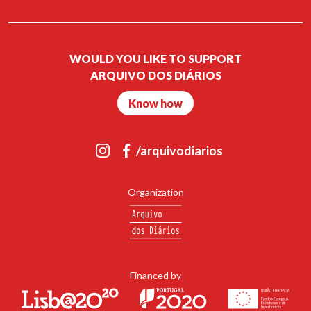
Palha de Abrantes, a participar no evento Cais de Encontro, que
teve lugar no dia 20 de junho de 2023 no Centro Cultural Gil
Vicente do Sardoal. O encontro proporcionou a ocasião de
apresentar as atividades do Arquivo dos Diários e o projecto
Diários de Migrantes.
WOULD YOU LIKE TO SUPPORT
ARQUIVO DOS DIÁRIOS
Livro "Diários de Mulheres Migrantes"
Know how
É com muito orgulho que partilhamos o resultado do trabalho de
dois anos de recolha de memórias, sob forma de diários, entre
migrantes que actualmente vivem em Lisboa. O livro “Diários de
/arquivodiarios
Mulheres Migrantes” é composto por um conjunto de excertos
de diários de mulheres que participaram no projecto “Diários de
Migrantes”.
Organization
Ler livro
FESTA DOS DIÁRIOS Contos Migrantes
No dia 4 de abril de 2025, na Casa do Comum em Lisboa, o Arquivo
Financed by
dos Diários celebra o seu 11º aniversário com um evento dedicado
à migração. Será apresentado o podcast "Diários de Migrantes",
realizado em 2024 para o jornal Expresso, baseado em alguns