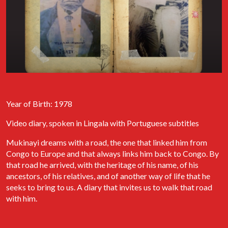
diários produzidos no âmbito deste projecto do Arquivo. Estará
presente a autora, a jornalista Ana França. Haverá ainda a
projecção do filme "Bangla" (2019) de Phaim Bhuiyan, comédia
romântica sobre o amor atribulado entre um rapaz de ascendência
bengali e uma rapariga italiana. A entrada para o filme tem um
custo simbólico de 5 diários que reverte como donativo para a
associação Arquivo dos Diários.
Apoio: RISI FILM e Casa do Comum
Year of Birth: 1978
Video diary, spoken in Lingala with Portuguese subtitles
Mukinayi dreams with a road, the one that linked him from
Congo to Europe and that always links him back to Congo. By
that road he arrived, with the heritage of his name, of his
ancestors, of his relatives, and of another way of life that he
seeks to bring to us. A diary that invites us to walk that road
with him.