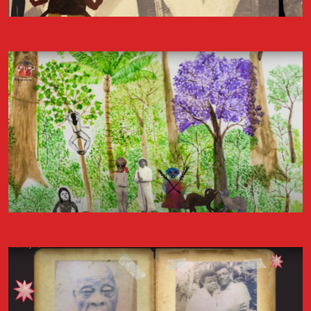
Palha de Abrantes, a participar no evento Cais de Encontro, que
teve lugar no dia 20 de junho de 2023 no Centro Cultural Gil
Vicente do Sardoal. O encontro proporcionou a ocasião de
apresentar as atividades do Arquivo dos Diários e o projecto
Diários de Migrantes.
Livro "Diários de Mulheres Migrantes"
É com muito orgulho que partilhamos o resultado do trabalho de
dois anos de recolha de memórias, sob forma de diários, entre
migrantes que actualmente vivem em Lisboa. O livro “Diários de
Mulheres Migrantes” é composto por um conjunto de excertos
de diários de mulheres que participaram no projecto “Diários de
Migrantes”.
Ler livro
FESTA DOS DIÁRIOS Contos Migrantes
No dia 4 de abril de 2025, na Casa do Comum em Lisboa, o Arquivo
dos Diários celebra o seu 11º aniversário com um evento dedicado
à migração. Será apresentado o podcast "Diários de Migrantes",
realizado em 2024 para o jornal Expresso, baseado em alguns