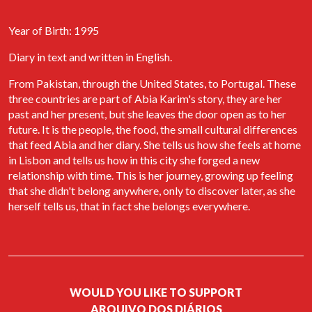
Palha de Abrantes, a participar no evento Cais de Encontro, que
teve lugar no dia 20 de junho de 2023 no Centro Cultural Gil
Year of Birth: 1995
Vicente do Sardoal. O encontro proporcionou a ocasião de
apresentar as atividades do Arquivo dos Diários e o projecto
Diary in text and written in English.
Diários de Migrantes.
From Pakistan, through the United States, to Portugal. These
Livro "Diários de Mulheres Migrantes"
three countries are part of Abia Karim's story, they are her
past and her present, but she leaves the door open as to her
É com muito orgulho que partilhamos o resultado do trabalho de
future. It is the people, the food, the small cultural differences
dois anos de recolha de memórias, sob forma de diários, entre
migrantes que actualmente vivem em Lisboa. O livro “Diários de
that feed Abia and her diary. She tells us how she feels at home
Mulheres Migrantes” é composto por um conjunto de excertos
in Lisbon and tells us how in this city she forged a new
de diários de mulheres que participaram no projecto “Diários de
relationship with time. This is her journey, growing up feeling
Migrantes”.
that she didn't belong anywhere, only to discover later, as she
herself tells us, that in fact she belongs everywhere.
Ler livro
FESTA DOS DIÁRIOS Contos Migrantes
No dia 4 de abril de 2025, na Casa do Comum em Lisboa, o Arquivo
dos Diários celebra o seu 11º aniversário com um evento dedicado
à migração. Será apresentado o podcast "Diários de Migrantes",
WOULD YOU LIKE TO SUPPORT
realizado em 2024 para o jornal Expresso, baseado em alguns
ARQUIVO DOS DIÁRIOS