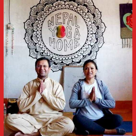
diários produzidos no âmbito deste projecto do Arquivo. Estará
presente a autora, a jornalista Ana França. Haverá ainda a
projecção do filme "Bangla" (2019) de Phaim Bhuiyan, comédia
romântica sobre o amor atribulado entre um rapaz de ascendência
bengali e uma rapariga italiana. A entrada para o filme tem um
custo simbólico de 5 diários que reverte como donativo para a
associação Arquivo dos Diários.
Apoio: RISI FILM e Casa do Comum