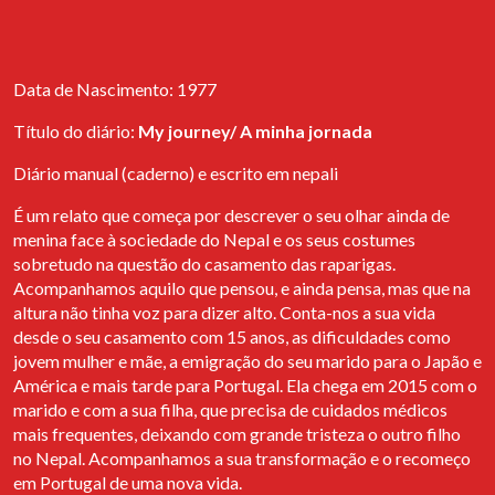
Opportunities Project
Instagram
In November, Arquivo dos Diários has formalized its partnership
with EAPN Association (European Anti-Poverty Network) within
the scope of the international project Opportunities - Crises as
Data de Nascimento: 1977
Opportunities: Towards a Level Telling Field on Migrations and
New Narrative of Successful Integration, promoted by BEWING.
Título do diário:
My journey/ A minha jornada
EAPN has offered to collaborate with Migrant Diaries by
suggesting possible interested parties.
Diário manual (caderno) e escrito em nepali
É um relato que começa por descrever o seu olhar ainda de
Abertura da exposição "Próxima Estação:
menina face à sociedade do Nepal e os seus costumes
um arquivo para a migração"
sobretudo na questão do casamento das raparigas.
Entre dia 21 de Setembro e 4 de Outubro 2022 é possível visitar
Acompanhamos aquilo que pensou, e ainda pensa, mas que na
a exposição “Próxima Estação: Um arquivo para a migração” no
altura não tinha voz para dizer alto. Conta-nos a sua vida
Espaço de Santa Catarina, que será depois apresentada, entre dia
desde o seu casamento com 15 anos, as dificuldades como
13 de Outubro e 01 de Novembro, na galeria do projeto EGEU. A
jovem mulher e mãe, a emigração do seu marido para o Japão e
viagem termina na associação cultural Curious Monkey, onde
América e mais tarde para Portugal. Ela chega em 2015 com o
estará patente entre 03 de Novembro e 20 de Novembro.
marido e com a sua filha, que precisa de cuidados médicos
mais frequentes, deixando com grande tristeza o outro filho
Cais de Eõncontro
no Nepal. Acompanhamos a sua transformação e o recomeço
em Portugal de uma nova vida.
Clara Barbacini e Isabel Mões foram convidadas pela Associação