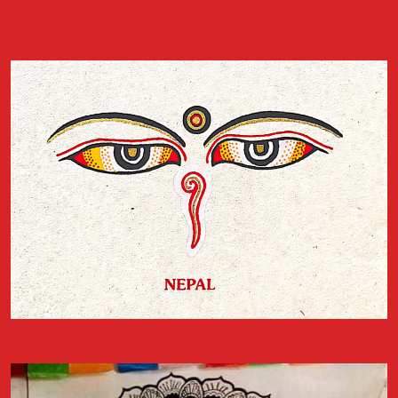
Palha de Abrantes, a participar no evento Cais de Encontro, que
teve lugar no dia 20 de junho de 2023 no Centro Cultural Gil
Vicente do Sardoal. O encontro proporcionou a ocasião de
apresentar as atividades do Arquivo dos Diários e o projecto
Diários de Migrantes.
Livro "Diários de Mulheres Migrantes"
É com muito orgulho que partilhamos o resultado do trabalho de
dois anos de recolha de memórias, sob forma de diários, entre
migrantes que actualmente vivem em Lisboa. O livro “Diários de
Mulheres Migrantes” é composto por um conjunto de excertos
de diários de mulheres que participaram no projecto “Diários de
Migrantes”.
Ler livro
FESTA DOS DIÁRIOS Contos Migrantes
No dia 4 de abril de 2025, na Casa do Comum em Lisboa, o Arquivo
dos Diários celebra o seu 11º aniversário com um evento dedicado
à migração. Será apresentado o podcast "Diários de Migrantes",
realizado em 2024 para o jornal Expresso, baseado em alguns