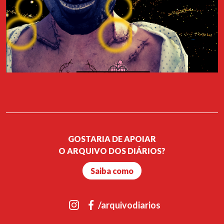
presente a autora, a jornalista Ana França. Haverá ainda a
projecção do filme "Bangla" (2019) de Phaim Bhuiyan, comédia
romântica sobre o amor atribulado entre um rapaz de ascendência
bengali e uma rapariga italiana. A entrada para o filme tem um
custo simbólico de 5€ que reverte como donativo para a
associação Arquivo dos Diários.
Apoio: RISI FILM e Casa do Comum
GOSTARIA DE APOIAR
O ARQUIVO DOS DIÁRIOS?
Saiba como
/arquivodiarios