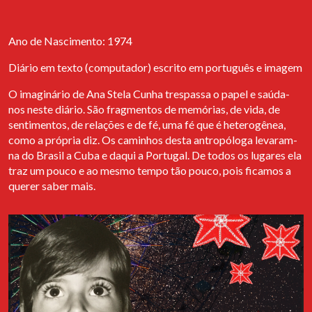
No mês de novembro, o Arquivo dos Diários formalizou a parceria
com a Associação EAPN (Rede Europeia Anti Pobreza), no âmbito
Ano de Nascimento: 1974
do projecto transnacional
Opportunities - Crises as Opportunities:
Towards a Level Telling Field on Migrations and New Narrative of
Diário em texto (computador) escrito em português e imagem
Successful Integration
promovido pela BEWING. Da mesma forma,
a associação EAPN disponibilizou-se a colaborar com o projecto
O imaginário de Ana Stela Cunha trespassa o papel e saúda-
Diários de Migrantes na indicação de possíveis interessados.
nos neste diário. São fragmentos de memórias, de vida, de
sentimentos, de relações e de fé, uma fé que é heterogênea,
Abertura da exposição "Próxima Estação:
como a própria diz. Os caminhos desta antropóloga levaram-
um arquivo para a migração"
na do Brasil a Cuba e daqui a Portugal. De todos os lugares ela
Entre dia 21 de Setembro e 4 de Outubro 2022 é possível visitar
traz um pouco e ao mesmo tempo tão pouco, pois ficamos a
a exposição “Próxima Estação: Um arquivo para a migração” no
querer saber mais.
Espaço de Santa Catarina, que será depois apresentada, entre dia
13 de Outubro e 01 de Novembro, na galeria do projeto EGEU. A
viagem termina na associação cultural Curious Monkey, onde
estará patente entre 03 de Novembro e 20 de Novembro.
Cais de Encontro
Clara Barbacini e Isabel Mões foram convidadas pela Associação
Palha de Abrantes, a participar no evento Cais de Encontro, que