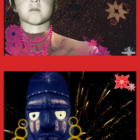
teve lugar no dia 20 de junho de 2023 no Centro Cultural Gil
Vicente do Sardoal. O encontro proporcionou a ocasião de
apresentar as atividades do Arquivo dos Diários e o projecto
Diários de Migrantes.
Livro "Diários de Mulheres Migrantes"
É com muito orgulho que partilhamos o resultado do trabalho de
dois anos de recolha de memórias, sob forma de diários, entre
migrantes que actualmente vivem em Lisboa. O livro “Diários de
Mulheres Migrantes” é composto por um conjunto de excertos
de diários de mulheres que participaram no projecto “Diários de
Migrantes”.,
Ler livro
FESTA DOS DIÁRIOS Contos Migrantes
No dia 4 de abril de 2025, na Casa do Comum em Lisboa, o Arquivo
dos Diários celebra o seu 11º aniversário com um evento dedicado
à migração. Será apresentado o podcast "Diários de Migrantes",
realizado em 2024 para o jornal Expresso, baseado em alguns
diários produzidos no âmbito deste projecto do Arquivo. Estará